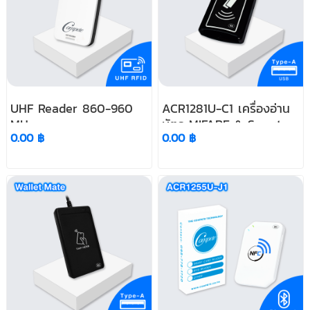
UHF Reader 860-960
ACR1281U-C1 เครื่องอ่าน
MHz
บัตร MIFARE & Smart
0.00 ฿
0.00 ฿
Card (2 in 1) Card USB
Type-A