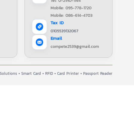
Tel: 0-2910-1144
Mobile: 095-778-1720
Mobile: 086-614-4703
Tax ID
0105539132067
Email
compete2539@gmail.com
olutions • Smart Card • RFID • Card Printer • Passport Reader