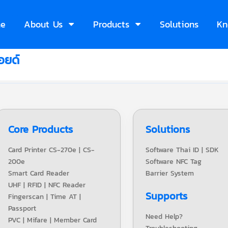
e
About Us
Products
Solutions
Kn
อยด์
Core Products
Solutions
Card Printer CS-270e | CS-
Software Thai ID | SDK
200e
Software NFC Tag
Smart Card Reader
Barrier System
UHF | RFID | NFC Reader
Supports
Fingerscan | Time AT |
Passport
Need Help?
PVC | Mifare | Member Card