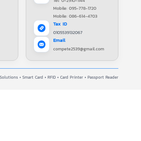
Tel: 0-2910-1144
Mobile: 095-778-1720
Mobile: 086-614-4703
Tax ID
0105539132067
Email
compete2539@gmail.com
olutions • Smart Card • RFID • Card Printer • Passport Reader