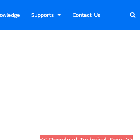
owledge
Supports
Contact Us
<< Download Technical Spec >>