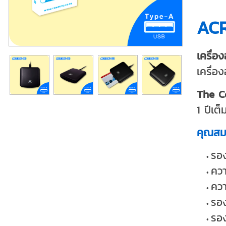
AC
เครื่
เครื่อ
The C
1 ปีเต็
คุณสมบ
รอง
ควา
ควา
รอ
รอง